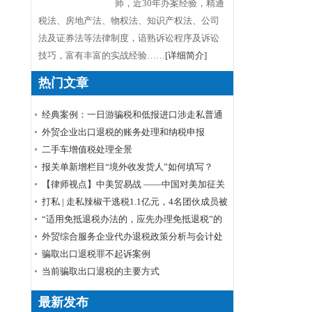
师，近30年办案经验，精通
税法、房地产法、物权法、知识产权法、公司
法及证券法等法律制度，谙熟诉讼程序及诉讼
技巧，富有丰富的实战经验……
[详细简介]
热门文章
经典案例：一日游骗税和低报进口涉走私普通
货物罪
外贸企业出口退税的账务处理和纳税申报
​二手车增值税处理全景
报关单新增栏目“境外收发货人”如何填写？
【律师视点】中美贸易战 ——中国对美加征关
税清单商品排除申请程序
打私 | 走私辣椒干逃税1.1亿元，4名团伙成员被
起诉
“适用免抵退税办法的，应先办理免抵退税”的
理解
外贸综合服务企业代办退税政策分析与会计处
理
骗取出口退税罪不起诉案例
当前骗取出口退税的主要方式
最新发布