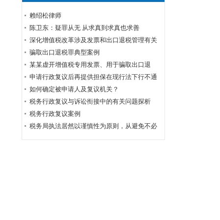
赖绍松律师
陈卫东：疑罪从无 从求真到求真也求善
深化增值税改革涉及发票和出口退税管理有关
事项
骗取出口退税罪典型案例
某某虚开增值税专用发票、用于骗取出口退
税、抵扣税款发票案
申请行政复议后再提供担保在现行法下行不通
如何确定被申请人及复议机关？
税务行政复议与诉讼衔接中的有关问题探析
税务行政复议案例
税务局执法居然以谨慎性为原则，从避免不必
要的行政复议或行政诉讼角度出发！