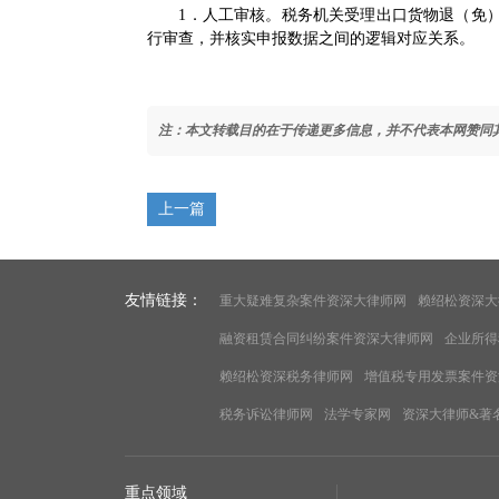
1．人工审核。税务机关受理出口货物退（免）
行审查，并核实申报数据之间的逻辑对应关系。
注：本文转载目的在于传递更多信息，并不代表本网赞同
上一篇
友情链接：
重大疑难复杂案件资深大律师网
赖绍松资深大
融资租赁合同纠纷案件资深大律师网
企业所得
赖绍松资深税务律师网
增值税专用发票案件资
税务诉讼律师网
法学专家网
资深大律师&著
重点领域