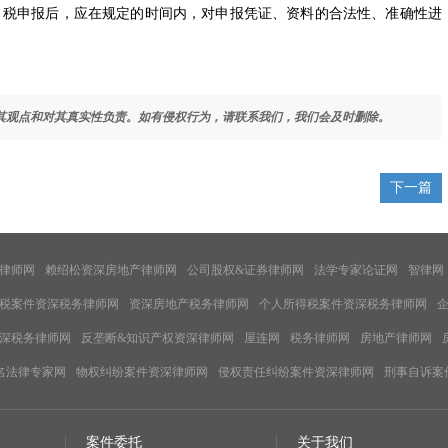
税申报后，应在规定的时间内，对申报凭证、资料的合法性、准确性进
其观点和对其真实性负责。如有侵权行为，请联系我们，我们会及时删除。
下一篇
律师网
赖绍松资深房地产律师网
公司股权&证券律师网
法学专家论证网
智律网
税案件资深税务律师网
资深房地产税务律师网
个人所得税案件资深税务律师网
深税务律师网
反垄断&知识产权资深律师网
屋连网
税务律师网
房地产律师网
名法律专家网
物权纠纷案件资深律师网
侵权责任纠纷案件资深律师网
刑事自诉案
案件委托
关于我们