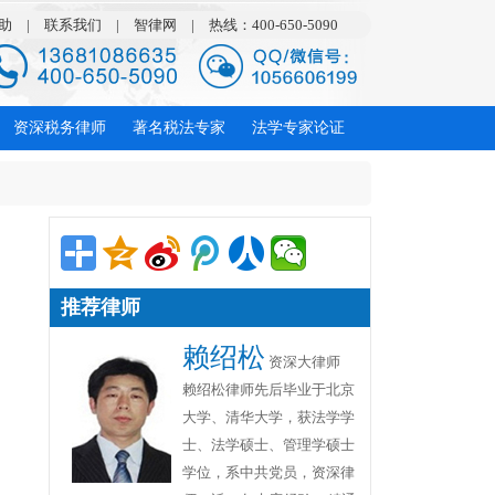
助
|
联系我们
|
智律网
|
热线：400-650-5090
资深税务律师
著名税法专家
法学专家论证
推荐律师
赖绍松
资深大律师
赖绍松律师先后毕业于北京
大学、清华大学，获法学学
士、法学硕士、管理学硕士
学位，系中共党员，资深律