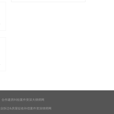
要的行政复议或行政诉讼角度出发！
多
多
合作建房纠纷案件资深大律师网
企业拆迁&房屋征收补偿案件资深律师网