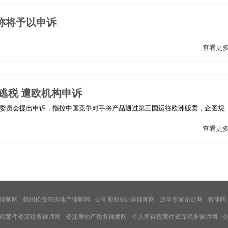
称将予以申诉
查看更
逃税 遭欧机构申诉
盟委员会提出申诉，指控中国竞争对手将产品通过第三国运往欧洲贩卖，企图规
查看更
律师网
赖绍松资深房地产律师网
公司股权&证券律师网
法学专家论证网
智律网
税案件资深税务律师网
资深房地产税务律师网
个人所得税案件资深税务律师网