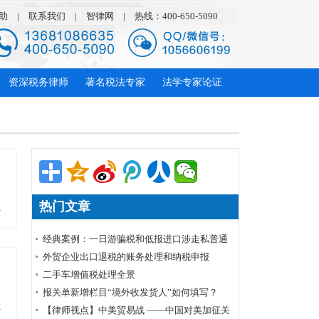
助
|
联系我们
|
智律网
|
热线：400-650-5090
资深税务律师
著名税法专家
法学专家论证
热门文章
多
经典案例：一日游骗税和低报进口涉走私普通
货物罪
外贸企业出口退税的账务处理和纳税申报
​二手车增值税处理全景
报关单新增栏目“境外收发货人”如何填写？
多
【律师视点】中美贸易战 ——中国对美加征关