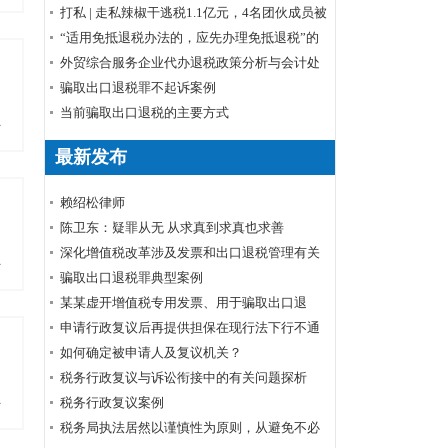
税清单商品排除申请程序
打私 | 走私辣椒干逃税1.1亿元，4名团伙成员被
起诉
“适用免抵退税办法的，应先办理免抵退税”的
理解
外贸综合服务企业代办退税政策分析与会计处
理
骗取出口退税罪不起诉案例
当前骗取出口退税的主要方式
多
最新发布
赖绍松律师
陈卫东：疑罪从无 从求真到求真也求善
深化增值税改革涉及发票和出口退税管理有关
多
事项
骗取出口退税罪典型案例
某某虚开增值税专用发票、用于骗取出口退
税、抵扣税款发票案
申请行政复议后再提供担保在现行法下行不通
如何确定被申请人及复议机关？
税务行政复议与诉讼衔接中的有关问题探析
多
税务行政复议案例
税务局执法居然以谨慎性为原则，从避免不必