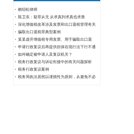
赖绍松律师
陈卫东：疑罪从无 从求真到求真也求善
深化增值税改革涉及发票和出口退税管理有关
事项
骗取出口退税罪典型案例
某某虚开增值税专用发票、用于骗取出口退
税、抵扣税款发票案
申请行政复议后再提供担保在现行法下行不通
如何确定被申请人及复议机关？
税务行政复议与诉讼衔接中的有关问题探析
税务行政复议案例
税务局执法居然以谨慎性为原则，从避免不必
要的行政复议或行政诉讼角度出发！