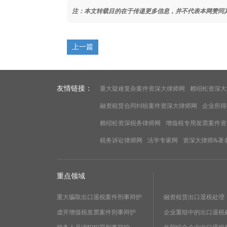
注：本文转载目的在于传递更多信息，并不代表本网赞同
上一篇
友情链接：
重大疑难复杂案件资深大律师网
赖绍松资深大
融资租赁合同纠纷案件资深大律师网
企业所得
赖绍松资深税务律师网
增值税专用发票案件资
税务诉讼律师网
法学专家网
资深大律师&著
重点领域
重大骗取出口退税案件刑事辩护
融资租赁出口退税处理
虚开增值税发票案件刑事辩护
企业重组中的出口退税