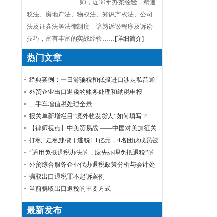
师，近30年办案经验，精通
税法、房地产法、物权法、知识产权法、公司
法及证券法等法律制度，谙熟诉讼程序及诉讼
技巧，富有丰富的实战经验……
[详细简介]
热门文章
经典案例：一日游骗税和低报进口涉走私普通
货物罪
外贸企业出口退税的账务处理和纳税申报
​二手车增值税处理全景
报关单新增栏目“境外收发货人”如何填写？
【律师视点】中美贸易战 ——中国对美加征关
税清单商品排除申请程序
打私 | 走私辣椒干逃税1.1亿元，4名团伙成员被
起诉
“适用免抵退税办法的，应先办理免抵退税”的
理解
外贸综合服务企业代办退税政策分析与会计处
理
骗取出口退税罪不起诉案例
当前骗取出口退税的主要方式
最新发布