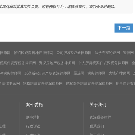
其观点和对其真实性负责。如有侵权行为，请联系我们，我们会及时删除。
下一篇
律师网
赖绍松资深房地产律师网
公司股权&证券律师网
法学专家论证网
智律网
税案件资深税务律师网
资深房地产税务律师网
个人所得税案件资深税务律师网
深税务律师网
反垄断&知识产权资深律师网
屋连网
税务律师网
房地产律师网
名法律专家网
物权纠纷案件资深律师网
侵权责任纠纷案件资深律师网
刑事自诉案
案件委托
关于我们
刑事辩护
资深税务律师
处理
行政诉讼
联系我们