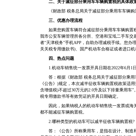
二、关于减征部分乘用车车辆购置税的具体政
《财政部 税务总局关于减征部分乘用车车辆购置税的
三、优惠办理流程
如果您购置车辆符合减征部分乘用车车辆购置税
我市公安车辆管理所各分所、空港和宝坻二手车交
者“天津税务”手机APP，自助办理减税手续。您
关关税专用缴款书)、国产机动车合格证或者进口
四、热点问题
1.机动车销售统一发票开具日期在2022年6月1
答：根据《财政部 税务总局关于减征部分乘用车车辆
《公告》)规定，本次减半征收车辆购置税政策适用范围是
含增值税)不超过30万元的2.0升及以下排量乘用
税专用缴款书等有效凭证的开具日期确定。
因此，如果纳税人的机动车销售统一发票或海关关税专
都不能减征车辆购置税。
2.哪种类型的机动车可以减半征收车辆购置税?
答：《公告》所称乘用车，是指在设计、制造和技