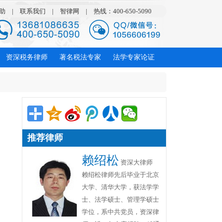
助
|
联系我们
|
智律网
|
热线：400-650-5090
资深税务律师
著名税法专家
法学专家论证
推荐律师
赖绍松
资深大律师
赖绍松律师先后毕业于北京
大学、清华大学，获法学学
士、法学硕士、管理学硕士
学位，系中共党员，资深律