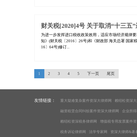
财关税[2020]4号 关于取消“十
为进一步发挥进口税收政策效用，适应市场经济规律要
知》(财关税〔2016〕26号)和《财政部 海关总署 
16〕64号)修订...
1
2
3
4
5
下一页
尾页
友情链接：
重大疑难复杂案件资深大律师网
赖绍松资深大
融资租赁合同纠纷案件资深大律师网
企业所得
赖绍松资深税务律师网
增值税专用发票案件资
税务诉讼律师网
法学专家网
资深大律师&著