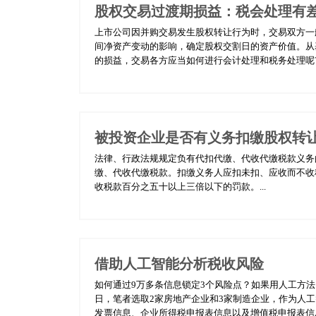
股权交易过渡期损益：税会处理有
上市公司因并购交易发生股权转让行为时，交易双方一
间净资产变动的影响，确定股权交割日的资产价值。从
的损益，交易各方应当如何进行会计处理和税务处理呢?.
被投资企业是否有义务扣缴股权转
法律、行政法规规定负有代扣代缴、代收代缴税款义务
缴、代收代缴税款。扣缴义务人应扣未扣、应收而不收
收税款百分之五十以上三倍以下的罚款。...
借助人工智能分析税收风险
如何通过9万多条信息锁定3个风险点？如果用人工方
日，笔者选取2家房地产企业和3家制造企业，作为人
发票信息、企业所得税申报表信息以及增值税申报表信