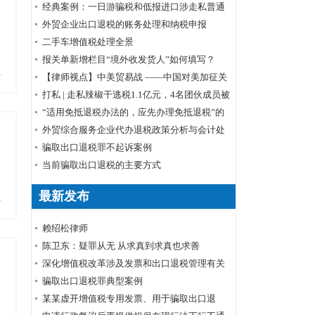
经典案例：一日游骗税和低报进口涉走私普通
货物罪
外贸企业出口退税的账务处理和纳税申报
​二手车增值税处理全景
报关单新增栏目“境外收发货人”如何填写？
多
【律师视点】中美贸易战 ——中国对美加征关
税清单商品排除申请程序
打私 | 走私辣椒干逃税1.1亿元，4名团伙成员被
起诉
“适用免抵退税办法的，应先办理免抵退税”的
理解
外贸综合服务企业代办退税政策分析与会计处
理
骗取出口退税罪不起诉案例
当前骗取出口退税的主要方式
最新发布
多
赖绍松律师
陈卫东：疑罪从无 从求真到求真也求善
深化增值税改革涉及发票和出口退税管理有关
事项
骗取出口退税罪典型案例
某某虚开增值税专用发票、用于骗取出口退