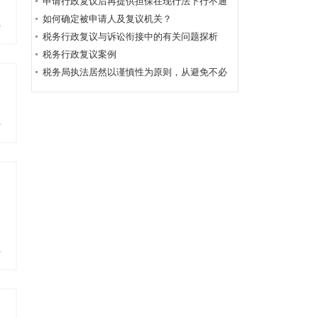
税、抵扣税款发票案
申请行政复议后再提供担保在现行法下行不通
如何确定被申请人及复议机关？
多
税务行政复议与诉讼衔接中的有关问题探析
税务行政复议案例
税务局执法居然以谨慎性为原则，从避免不必
要的行政复议或行政诉讼角度出发！
多
多