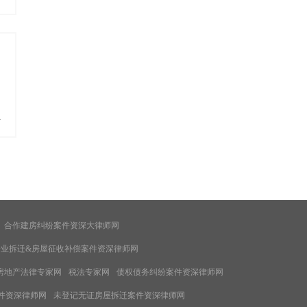
多
合作建房纠纷案件资深大律师网
企业拆迁&房屋征收补偿案件资深律师网
房地产法律专家网
税法专家网
债权债务纠纷案件资深律师网
件资深律师网
未登记无证房屋拆迁案件资深律师网