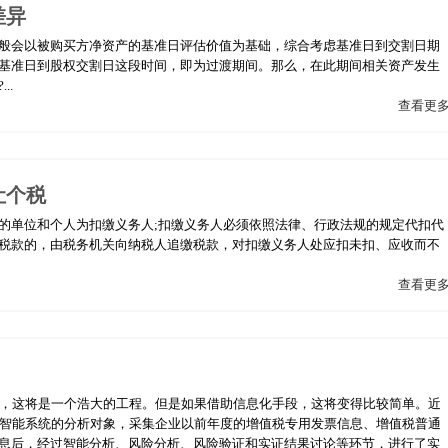
差异
般会以被购买方净资产的基准日评估价值为基础，综合考虑基准日到交割日期
基准日到股权交割日这段时间，即为过渡期间。那么，在此期间相关资产发生
..
查看更
让个税
的单位和个人为扣缴义务人;扣缴义务人必须依照法律、行政法规的规定代扣代
税款的，由税务机关向纳税人追缴税款，对扣缴义务人处应扣未扣、应收而不
查看更
法，这将是一个浩大的工程。但是如果借助信息化手段，这将变得比较简单。近
工智能系统的分析对象，采集企业以前年度的增值税专用发票信息、增值税普通
息后，经过智能分析、风险分析、风险验证和实证结果讨论等环节，进行了实